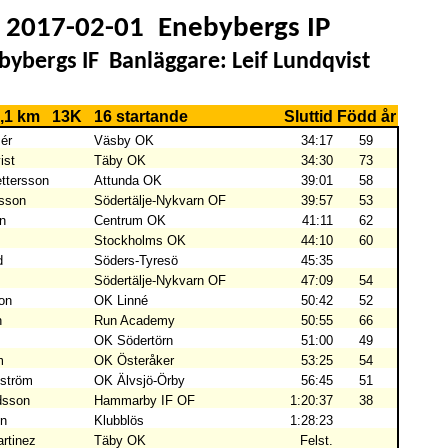
2017-02-01
Enebybergs IP
bybergs IF
Banläggare: Leif Lundqvist
5,1 km
13K
16 startande
Sluttid
Född år
ér
Väsby OK
34:17
59
ist
Täby OK
34:30
73
ttersson
Attunda OK
39:01
58
sson
Södertälje-Nykvarn OF
39:57
53
n
Centrum OK
41:11
62
Stockholms OK
44:10
60
d
Söders-Tyresö
45:35
Södertälje-Nykvarn OF
47:09
54
on
OK Linné
50:42
52
n
Run Academy
50:55
66
OK Södertörn
51:00
49
m
OK Österåker
53:25
54
dström
OK Älvsjö-Örby
56:45
51
dsson
Hammarby IF OF
1:20:37
38
on
Klubblös
1:28:23
rtinez
Täby OK
Felst.