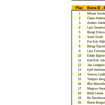
Plac
Bana B - 
1
Mikael Sundq
2
Claes Ander
3
Anders Gärd
4
Lars Grankvi
5
Bengt Eriks
6
Sune Sisell
7
Per-Erik Wåh
8
Bengt Öqvist
9
Lars Forsste
10
Eddie Bjärren
11
Karl-Erik Jo
12
Jan Lindgren
13
Kjell Holmbe
14
Tommy Lindb
15
Torbjörn Be
16
Åke Wansöli
17
Magnus Hara
18
Börje Lenas
19
Bo Davidsso
20
Reine Borgs