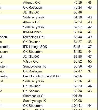
k
Attunda OK
49:19
46
n
OK Roslagen
49:24
45
e
Järfälla OK
50:46
Söders-Tyresö
51:19
43
Attunda OK
52:24
48
Söders-Tyresö
52:57
42
IBM-Klubben
53:04
41
vsson
Nyköpings OK
53:44
49
en
OK Ravinen
54:27
45
lstedt
IFK Lidingö SOK
54:51
37
nsson
OK Södertörn
54:53
44
st
Järfälla OK
55:50
47
son
Väsby OK
56:52
50
sten
Sundbybergs IK
56:56
40
bärg
OK Roslagen
57:47
37
lenfur
Fredrikshofs IF Skid & OK
57:56
st
Söders-Tyresö
58:36
41
e
OK Ravinen
59:23
44
st
OK Sänkan
59:34
45
Skarpnäcks OL
1:01:39
s
Sundbybergs IK
1:02:08
r
OK Södertörn
1:04:41
44