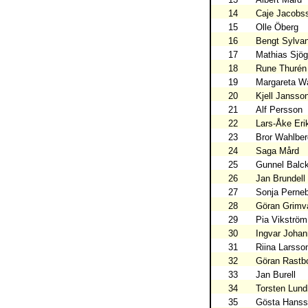
14
Caje Jacobs
15
Olle Öberg
16
Bengt Sylva
17
Mathias Sjög
18
Rune Thurén
19
Margareta Wa
20
Kjell Jansso
21
Alf Persson
22
Lars-Åke Eri
23
Bror Wahlber
24
Saga Mård
25
Gunnel Balc
26
Jan Brundell
27
Sonja Perne
28
Göran Grimva
29
Pia Vikström
30
Ingvar Joha
31
Riina Larss
32
Göran Rastb
33
Jan Burell
34
Torsten Lund
35
Gösta Hans