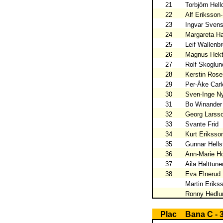
21
Torbjörn Hell
22
Alf Eriksson
23
Ingvar Sven
24
Margareta H
25
Leif Wallenb
26
Magnus Hekt
27
Rolf Skoglun
28
Kerstin Rose
29
Per-Åke Car
30
Sven-Inge N
31
Bo Winander
32
Georg Larss
33
Svante Frid
34
Kurt Eriksso
35
Gunnar Hells
36
Ann-Marie H
37
Aila Halttune
38
Eva Elnerud
Martin Eriks
Ronny Hedlu
Plac
Bana C - 