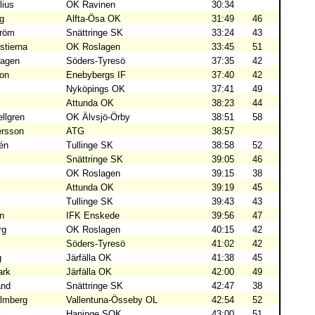
lius
OK Ravinen
30:34
g
Alfta-Ösa OK
31:49
46
tröm
Snättringe SK
33:24
43
estierna
OK Roslagen
33:45
51
hagen
Söders-Tyresö
37:35
42
son
Enebybergs IF
37:40
42
Nyköpings OK
37:41
49
Attunda OK
38:23
44
ellgren
OK Älvsjö-Örby
38:51
58
ersson
ATG
38:57
én
Tullinge SK
38:58
52
Snättringe SK
39:05
46
OK Roslagen
39:15
38
Attunda OK
39:19
45
Tullinge SK
39:43
43
in
IFK Enskede
39:56
47
rg
OK Roslagen
40:15
42
Söders-Tyresö
41:02
42
g
Järfälla OK
41:38
45
ark
Järfälla OK
42:00
49
and
Snättringe SK
42:47
38
almberg
Vallentuna-Össeby OL
42:54
52
i
Haninge SOK
43:00
51