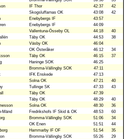
son
IF Thor
42:37
42
Skogsluffarnas OK
43:08
42
n
Enebybergs IF
43:57
ren
Enebybergs IF
44:09
Vallentuna-Össeby OL
44:18
40
llén
Täby OK
44:53
38
n
Väsby OK
46:04
OK Österåker
46:12
34
ksson
Täby OK
46:15
37
g
Haninge SOK
46:25
Bromma-Vällingby SOK
47:11
k
IFK Enskede
47:13
Solna OK
47:21
40
by
Tullinge SK
47:33
43
ll
Täby OK
47:39
Täby OK
48:29
40
nnesson
Solna OK
48:30
36
on-Mänd
Fredrikshofs IF Skid & OK
48:53
60
org
Bromma-Vällingby SOK
51:06
34
OK Enen
51:51
44
borg
Hammarby IF OF
51:54
35
son
Bromma-Vällingby SOK
55:26
29