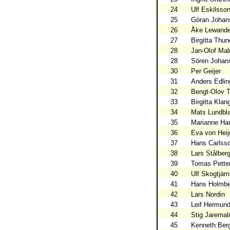
24
Ulf Eskilsso
25
Göran Johan
26
Åke Lewande
27
Birgitta Thun
28
Jan-Olof Ma
28
Sören Johan
30
Per Geijer
31
Anders Edlin
32
Bengt-Olov T
33
Birgitta Klan
34
Mats Lundbl
35
Marianne Ha
36
Eva von Heij
37
Hans Carlss
38
Lars Stålber
39
Tomas Pette
40
Ulf Skogtjärn
41
Hans Holmbe
42
Lars Nordin
43
Leif Hermun
44
Stig Jarema
45
Kenneth Ber