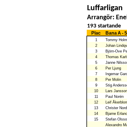
Luffarligan
Arrangör: Ene
193 startande
Plac
Bana A - 
1
Tommy Holm
2
Johan Lindqv
3
Björn-Ove Pe
4
Thomas Karl
5
Janne Nilsso
6
Per Ljung
7
Ingemar Gar
8
Per Molin
9
Stig Anderss
10
Lars Jansso
11
Paul Norén
12
Leif Åkerblo
13
Christer Nor
14
Bjarne Erlan
15
Stefan Olss
Alexandro Ma