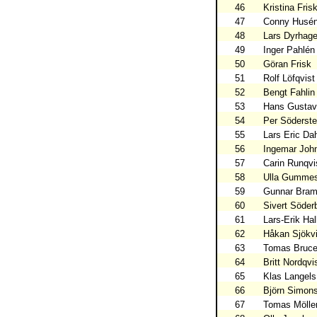
46
Kristina Fris
47
Conny Husé
48
Lars Dyrhag
49
Inger Pahlén
50
Göran Frisk
51
Rolf Löfqvist
52
Bengt Fahlin
53
Hans Gusta
54
Per Söderst
55
Lars Eric Dah
56
Ingemar Joh
57
Carin Runqvi
58
Ulla Gumme
59
Gunnar Bram
60
Sivert Söder
61
Lars-Erik Hal
62
Håkan Sjökvi
63
Tomas Bruc
64
Britt Nordqvi
65
Klas Langels
66
Björn Simon
67
Tomas Mölle