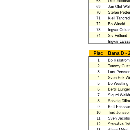
68
Olle Jacobs
69
Jan-Olof Wåh
70
Stefan Pette
71
Kjell Tancred
72
Bo Winald
73
Ingvar Oska
74
Siv Frölund
Ingvar Larss
Plac
Bana D - 
1
Bo Källström
2
Tommy Gust
3
Lars Persso
4
Sven-Erik Wi
5
Bo Westling
6
Bertil Ljung
7
Sigurd Wallé
8
Solveig Dill
9
Britt Eriksso
10
Tord Jonsso
11
Sven Jacob
12
Sten-Åke Jo
13
Albert Mård