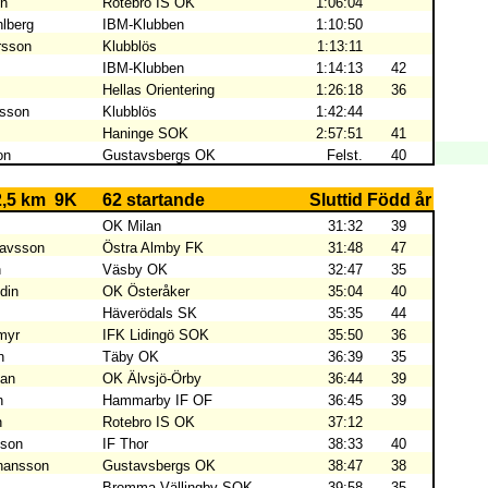
on
Rotebro IS OK
1:06:04
lberg
IBM-Klubben
1:10:50
rsson
Klubblös
1:13:11
IBM-Klubben
1:14:13
42
Hellas Orientering
1:26:18
36
rsson
Klubblös
1:42:44
Haninge SOK
2:57:51
41
on
Gustavsbergs OK
Felst.
40
2,5 km
9K
62 startande
Sluttid
Född år
OK Milan
31:32
39
avsson
Östra Almby FK
31:48
47
n
Väsby OK
32:47
35
din
OK Österåker
35:04
40
Häverödals SK
35:35
44
emyr
IFK Lidingö SOK
35:50
36
n
Täby OK
36:39
35
man
OK Älvsjö-Örby
36:44
39
n
Hammarby IF OF
36:45
39
n
Rotebro IS OK
37:12
sson
IF Thor
38:33
40
hansson
Gustavsbergs OK
38:47
38
Bromma-Vällingby SOK
39:58
35