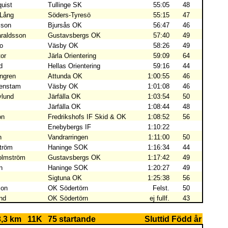
quist
Tullinge SK
55:05
48
-Lång
Söders-Tyresö
55:15
47
sson
Bjursås OK
56:47
46
araldsson
Gustavsbergs OK
57:40
49
ro
Väsby OK
58:26
49
or
Järla Orientering
59:09
64
d
Hellas Orientering
59:16
44
ngren
Attunda OK
1:00:55
46
lenstam
Väsby OK
1:01:08
46
ylund
Järfälla OK
1:03:54
50
Järfälla OK
1:08:44
48
on
Fredrikshofs IF Skid & OK
1:08:52
56
Enebybergs IF
1:10:22
n
Vandrarringen
1:11:00
50
tröm
Haninge SOK
1:16:34
44
olmström
Gustavsbergs OK
1:17:42
49
n
Haninge SOK
1:20:27
49
Sigtuna OK
1:25:38
56
son
OK Södertörn
Felst.
50
nd
OK Södertörn
ej fullf.
43
3,3 km
11K
75 startande
Sluttid
Född år