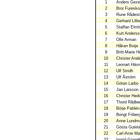
1
Anders Geze
2
Bror Furesko
3
Rune Rådes
4
Gerhard Lilli
5
Staffan Elm
6
Kurt Anders
7
Olle Arman
8
Håkan Boije
9
Britt-Marie H
10
Christer And
11
Lennart Hävr
12
Ulf Stridh
13
Ulf Åström
14
Göran Larbo
15
Jan Larsson
16
Christer Hed
17
Thord Rådbe
18
Börje Pahlén
19
Bengt Friber
20
Anne Lundm
21
Gösta Gutel
22
Carl-Arne M
23
Ingrid Granel