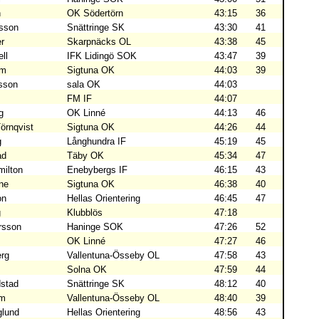
n
OK Södertörn
43:15
36
sson
Snättringe SK
43:30
41
r
Skarpnäcks OL
43:38
45
ell
IFK Lidingö SOK
43:47
39
lm
Sigtuna OK
44:03
39
sson
sala OK
44:03
FM IF
44:07
g
OK Linné
44:13
46
örnqvist
Sigtuna OK
44:26
44
g
Långhundra IF
45:19
45
ad
Täby OK
45:34
47
milton
Enebybergs IF
46:15
43
ne
Sigtuna OK
46:38
40
on
Hellas Orientering
46:45
47
g
Klubblös
47:18
rsson
Haninge SOK
47:26
52
OK Linné
47:27
46
rg
Vallentuna-Össeby OL
47:58
43
Solna OK
47:59
44
dstad
Snättringe SK
48:12
40
lm
Vallentuna-Össeby OL
48:40
39
glund
Hellas Orientering
48:56
43