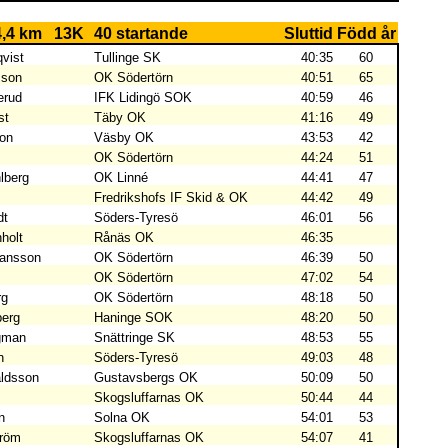
4,4 km
13K
40 startande
Sluttid
Född år
vist
Tullinge SK
40:35
60
sson
OK Södertörn
40:51
65
erud
IFK Lidingö SOK
40:59
46
st
Täby OK
41:16
49
son
Väsby OK
43:53
42
OK Södertörn
44:24
51
lberg
OK Linné
44:41
47
Fredrikshofs IF Skid & OK
44:42
49
dt
Söders-Tyresö
46:01
56
holt
Rånäs OK
46:35
hansson
OK Södertörn
46:39
50
OK Södertörn
47:02
54
rg
OK Södertörn
48:18
50
erg
Haninge SOK
48:20
50
rgman
Snättringe SK
48:53
55
n
Söders-Tyresö
49:03
48
ldsson
Gustavsbergs OK
50:09
50
Skogsluffarnas OK
50:44
44
n
Solna OK
54:01
53
tröm
Skogsluffarnas OK
54:07
41