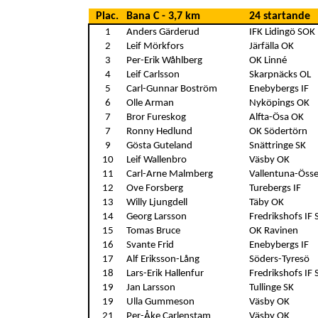
Plac.
Bana C - 3,7 km
24 startande
1
Anders Gärderud
IFK Lidingö SOK
2
Leif Mörkfors
Järfälla OK
3
Per-Erik Wåhlberg
OK Linné
4
Leif Carlsson
Skarpnäcks OL
5
Carl-Gunnar Boström
Enebybergs IF
6
Olle Arman
Nyköpings OK
7
Bror Fureskog
Alfta-Ösa OK
7
Ronny Hedlund
OK Södertörn
9
Gösta Guteland
Snättringe SK
10
Leif Wallenbro
Väsby OK
11
Carl-Arne Malmberg
Vallentuna-Öss
12
Ove Forsberg
Turebergs IF
13
Willy Ljungdell
Täby OK
14
Georg Larsson
Fredrikshofs IF 
15
Tomas Bruce
OK Ravinen
16
Svante Frid
Enebybergs IF
17
Alf Eriksson-Lång
Söders-Tyresö
18
Lars-Erik Hallenfur
Fredrikshofs IF 
19
Jan Larsson
Tullinge SK
19
Ulla Gummeson
Väsby OK
21
Per-Åke Carlenstam
Väsby OK