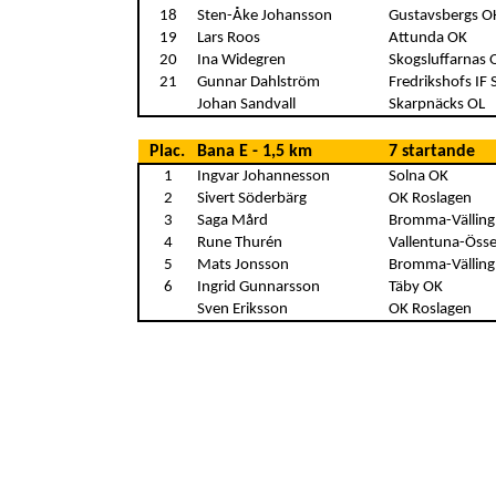
18
Sten-Åke Johansson
Gustavsbergs O
19
Lars Roos
Attunda OK
20
Ina Widegren
Skogsluffarnas 
21
Gunnar Dahlström
Fredrikshofs IF 
Johan Sandvall
Skarpnäcks OL
Plac.
Bana E - 1,5 km
7 startande
1
Ingvar Johannesson
Solna OK
2
Sivert Söderbärg
OK Roslagen
3
Saga Mård
Bromma-Vällin
4
Rune Thurén
Vallentuna-Öss
5
Mats Jonsson
Bromma-Vällin
6
Ingrid Gunnarsson
Täby OK
Sven Eriksson
OK Roslagen