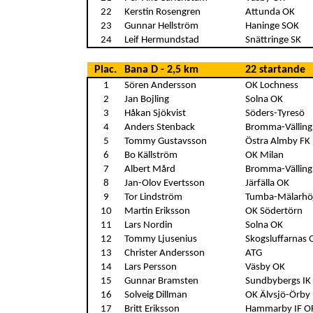
22
Kerstin Rosengren
Attunda OK
23
Gunnar Hellström
Haninge SOK
24
Leif Hermundstad
Snättringe SK
Plac.
Bana D - 2,5 km
22 startande
1
Sören Andersson
OK Lochness
2
Jan Bojling
Solna OK
3
Håkan Sjökvist
Söders-Tyresö
4
Anders Stenback
Bromma-Vällin
5
Tommy Gustavsson
Östra Almby FK
6
Bo Källström
OK Milan
7
Albert Mård
Bromma-Vällin
8
Jan-Olov Evertsson
Järfälla OK
9
Tor Lindström
Tumba-Mälarhö
10
Martin Eriksson
OK Södertörn
11
Lars Nordin
Solna OK
12
Tommy Ljusenius
Skogsluffarnas 
13
Christer Andersson
ATG
14
Lars Persson
Väsby OK
15
Gunnar Bramsten
Sundbybergs IK
16
Solveig Dillman
OK Älvsjö-Örby
17
Britt Eriksson
Hammarby IF O