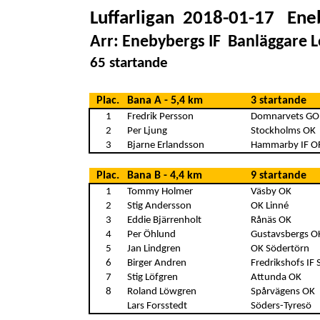
Luffarligan
2018-01-17
Ene
Arr: Enebybergs IF
Banläggare L
65 startande
Plac.
Bana A - 5,4 km
3 startande
1
Fredrik Persson
Domnarvets GO
2
Per Ljung
Stockholms OK
3
Bjarne Erlandsson
Hammarby IF O
Plac.
Bana B - 4,4 km
9 startande
1
Tommy Holmer
Väsby OK
2
Stig Andersson
OK Linné
3
Eddie Bjärrenholt
Rånäs OK
4
Per Öhlund
Gustavsbergs O
5
Jan Lindgren
OK Södertörn
6
Birger Andren
Fredrikshofs IF 
7
Stig Löfgren
Attunda OK
8
Roland Löwgren
Spårvägens OK
Lars Forsstedt
Söders-Tyresö