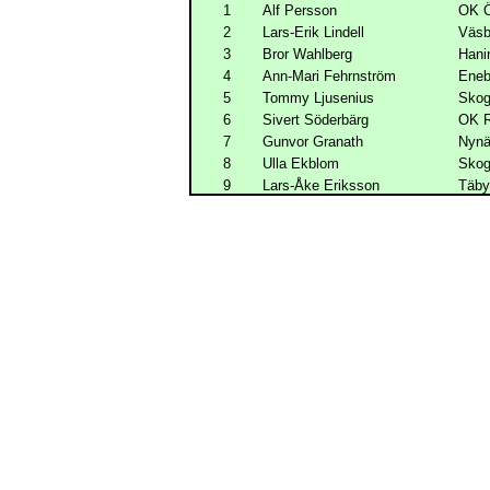
1
Alf Persson
OK Ö
2
Lars-Erik Lindell
Väs
3
Bror Wahlberg
Hani
4
Ann-Mari Fehrnström
Eneb
5
Tommy Ljusenius
Skog
6
Sivert Söderbärg
OK R
7
Gunvor Granath
Nyn
8
Ulla Ekblom
Skog
9
Lars-Åke Eriksson
Täb