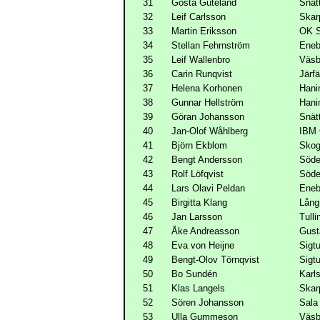
31
Gösta Guteland
Snät
32
Leif Carlsson
Skar
33
Martin Eriksson
OK S
34
Stellan Fehrnström
Eneb
35
Leif Wallenbro
Väs
36
Carin Runqvist
Järf
37
Helena Korhonen
Hani
38
Gunnar Hellström
Hani
39
Göran Johansson
Snät
40
Jan-Olof Wåhlberg
IBM 
41
Björn Ekblom
Skog
42
Bengt Andersson
Söde
43
Rolf Löfqvist
Söde
44
Lars Olavi Peldan
Eneb
45
Birgitta Klang
Lång
46
Jan Larsson
Tull
47
Åke Andreasson
Gust
48
Eva von Heijne
Sigt
49
Bengt-Olov Törnqvist
Sigt
50
Bo Sundén
Karl
51
Klas Langels
Skar
52
Sören Johansson
Sala
53
Ulla Gummeson
Väs