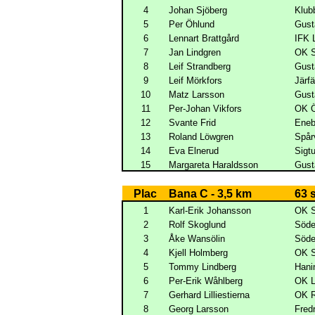
4
Johan Sjöberg
Klub
5
Per Öhlund
Gust
6
Lennart Brattgård
IFK 
7
Jan Lindgren
OK S
8
Leif Strandberg
Gust
9
Leif Mörkfors
Järf
10
Matz Larsson
Gust
11
Per-Johan Vikfors
OK Ö
12
Svante Frid
Eneb
13
Roland Löwgren
Spår
14
Eva Elnerud
Sigt
15
Margareta Haraldsson
Gust
Plac
Bana C - 3,5 km
63 
1
Karl-Erik Johansson
OK S
2
Rolf Skoglund
Söde
3
Åke Wansölin
Söde
4
Kjell Holmberg
OK S
5
Tommy Lindberg
Hani
6
Per-Erik Wåhlberg
OK L
7
Gerhard Lilliestierna
OK R
8
Georg Larsson
Fred