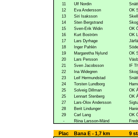
11
Ulf Nordin
Snät
12
Eva Andersson
OK S
13
Siri Isaksson
Skel
14
Sten Bergstrand
Skog
15
Sven-Erik Widin
OK Ö
16
Kurt Boström
OK L
17
Lars Dyrhage
Järf
18
Inger Pahlén
Söde
19
Margaretha Nylund
OK S
20
Lars Persson
Väs
21
Sven Jacobsson
IF T
22
Ina Widegren
Skog
23
Leif Hermundstad
Snät
24
Torsten Lundborg
Hamm
25
Solveig Dillman
OK Ä
25
Lennart Stenberg
OK Ä
27
Lars-Olov Andersson
Sigt
28
Berit Lindunger
Hani
29
Carl Lang
OK Ö
-
Riina Larsson-Mänd
Fred
Plac
Bana E - 1,7 km
9 s