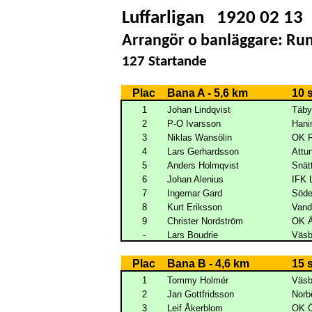
Luffarligan
1920 02 13
Arrangör o banläggare: Ru
127 Startande
Plac
Bana A - 5,6 km
10 
1
Johan Lindqvist
Täb
2
P-O Ivarsson
Hani
3
Niklas Wansölin
OK R
4
Lars Gerhardsson
Attu
5
Anders Holmqvist
Snät
6
Johan Alenius
IFK 
7
Ingemar Gard
Söde
8
Kurt Eriksson
Vand
9
Christer Nordström
OK Ä
-
Lars Boudrie
Väs
Plac
Bana B - 4,6 km
15 
1
Tommy Holmér
Väs
2
Jan Gottfridsson
Norb
3
Leif Åkerblom
OK Ö