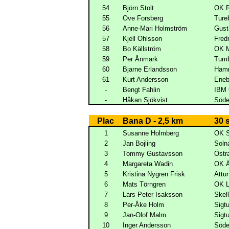
54
Björn Stolt
OK R
55
Ove Forsberg
Ture
56
Anne-Mari Holmström
Gust
57
Kjell Ohlsson
Fred
58
Bo Källström
OK M
59
Per Ånmark
Tumb
60
Bjarne Erlandsson
Hamm
61
Kurt Andersson
Eneb
-
Bengt Fahlin
IBM 
-
Håkan Sjökvist
Söde
Plac
Bana D - 2,5 km
30 
1
Susanne Holmberg
OK S
2
Jan Bojling
Soln
3
Tommy Gustavsson
Östr
4
Margareta Wadin
OK Ä
5
Kristina Nygren Frisk
Attu
6
Mats Törngren
OK L
7
Lars Peter Isaksson
Skel
8
Per-Åke Holm
Sigt
9
Jan-Olof Malm
Sigt
10
Inger Andersson
Söde