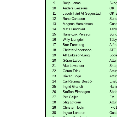
9
Börje Lenas
Skog
10
Anders Gezelius
OK R
11
Jacob Hård Af Segerstad
OK S
12
Rune Carlsson
Sund
13
Magnus Haraldsson
Gust
14
Mats Lundblad
Täb
15
Hans-Erik Persson
Sund
16
Willy Ljungdell
Täb
17
Bror Fureskog
Alft
18
Christer Andersson
ATG
19
Alf Eriksson-Lång
Söde
20
Göran Larbo
Attu
21
Åke Lewander
Skar
22
Göran Frisk
Attu
23
Håkan Boije
Attu
24
Carl-Gunnar Boström
Eneb
25
Ingrid Graneli
Hani
26
Staffan Elmhagen
Söde
27
Per Geijer
FM I
28
Stig Löfgren
Attu
28
Christer Hedin
IFK 
30
Ingvar Larsson
Gust