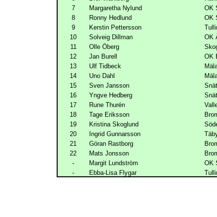
7
Margaretha Nylund
OK 
8
Ronny Hedlund
OK 
9
Kerstin Pettersson
Tull
10
Solveig Dillman
OK Ä
11
Olle Öberg
Skog
12
Jan Burell
OK 
13
Ulf Tidbeck
Mäla
14
Uno Dahl
Mäla
15
Sven Jansson
Snät
16
Yngve Hedberg
Snät
17
Rune Thurén
Vall
18
Tage Eriksson
Bro
19
Kristina Skoglund
Söde
20
Ingrid Gunnarsson
Täb
21
Göran Rastborg
Bro
22
Mats Jonsson
Bro
-
Margit Lundström
OK 
-
Ebba-Lisa Flygar
Tull