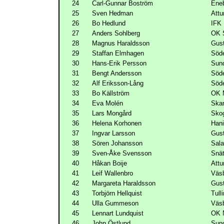
24
Carl-Gunnar Boström
Ene
25
Sven Hedman
Att
26
Bo Hedlund
IFK
27
Anders Sohlberg
OK 
28
Magnus Haraldsson
Gus
29
Staffan Elmhagen
Söde
30
Hans-Erik Persson
Sun
31
Bengt Andersson
Söde
32
Alf Eriksson-Lång
Söde
33
Bo Källström
OK 
34
Eva Molén
Ska
35
Lars Mongård
Skog
36
Helena Korhonen
Han
37
Ingvar Larsson
Gus
38
Sören Johansson
Sal
39
Sven-Åke Svensson
Snät
40
Håkan Boije
Att
41
Leif Wallenbro
Väs
42
Margareta Haraldsson
Gus
43
Torbjörn Hellquist
Tull
44
Ulla Gummeson
Väs
45
Lennart Lundquist
OK N
46
John Östlund
Sun