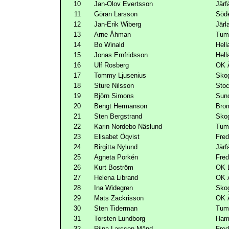
10
Jan-Olov Evertsson
Järf
11
Göran Larsson
Söde
12
Jan-Erik Wiberg
Järl
13
Arne Åhman
Tum
14
Bo Winald
Hell
15
Jonas Ernfridsson
Hell
16
Ulf Rosberg
OK Ä
17
Tommy Ljusenius
Skog
18
Sture Nilsson
Stoc
19
Björn Simons
Sun
20
Bengt Hermanson
Bro
21
Sten Bergstrand
Skog
22
Karin Nordebo Näslund
Tum
23
Elisabet Öqvist
Fred
24
Birgitta Nylund
Järf
25
Agneta Porkén
Fred
26
Kurt Boström
OK 
27
Helena Librand
OK Ä
28
Ina Widegren
Skog
29
Mats Zackrisson
OK Ä
30
Sten Tiderman
Tum
31
Torsten Lundborg
Ham
32
Riina Larsson-Mänd
Fred