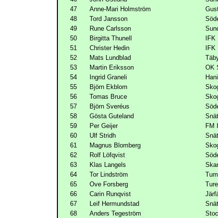
47
Anne-Mari Holmström
Gus
48
Tord Jansson
Söde
49
Rune Carlsson
Sun
50
Birgitta Thunell
IFK
51
Christer Hedin
IFK
52
Mats Lundblad
Täb
53
Martin Eriksson
OK 
54
Ingrid Graneli
Han
55
Björn Ekblom
Skog
56
Tomas Bruce
Skog
57
Björn Sveréus
Söde
58
Gösta Guteland
Snät
59
Per Geijer
FM 
60
Ulf Stridh
Snät
61
Magnus Blomberg
Skog
62
Rolf Löfqvist
Söde
63
Klas Langels
Ska
64
Tor Lindström
Tum
65
Ove Forsberg
Tur
66
Carin Runqvist
Järf
67
Leif Hermundstad
Snät
68
Anders Tegeström
Sto