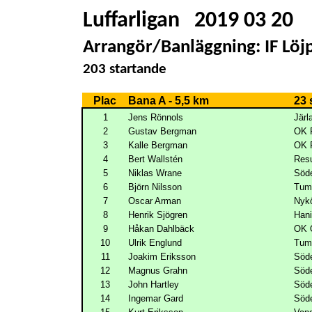
Luffarligan
2019 03 20
Arrangör/Banläggning: IF Löj
203 startande
Plac
Bana A - 5,5 km
23 
1
Jens Rönnols
Järl
2
Gustav Bergman
OK 
3
Kalle Bergman
OK 
4
Bert Wallstén
Resu
5
Niklas Wrane
Söde
6
Björn Nilsson
Tum
7
Oscar Arman
Nyk
8
Henrik Sjögren
Han
9
Håkan Dahlbäck
OK 
10
Ulrik Englund
Tum
11
Joakim Eriksson
Söde
12
Magnus Grahn
Söde
13
John Hartley
Söde
14
Ingemar Gard
Söde