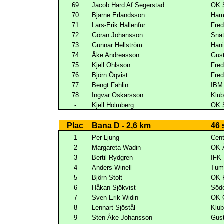
69
Jacob Hård Af Segerstad
OK 
70
Bjarne Erlandsson
Ham
71
Lars-Erik Hallenfur
Fred
72
Göran Johansson
Snät
73
Gunnar Hellström
Han
74
Åke Andreasson
Gus
75
Kjell Ohlsson
Fred
76
Björn Öqvist
Fred
77
Bengt Fahlin
IBM
78
Ingvar Oskarsson
Klub
-
Kjell Holmberg
OK 
Plac
Bana D - 2,6 km
46 
1
Per Ljung
Cen
2
Margareta Wadin
OK Ä
3
Bertil Rydgren
IFK
4
Anders Winell
Tum
5
Björn Stolt
OK 
6
Håkan Sjökvist
Söde
7
Sven-Erik Widin
OK 
8
Lennart Sjöstål
Klub
9
Sten-Åke Johansson
Gus