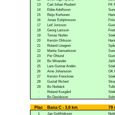
13
Carl-Johan Roubert
FK 
14
Ebbe Adolfsson
Sun
15
Reijo Korhonen
Han
16
Jonas Esbjörnsson
Frös
17
Leif Jonsson
Gus
18
Georg Larsson
Fred
19
Tomas Norlén
Söde
20
Kerstin Ohlsson
Han
21
Roland Löwgren
Spå
22
Marita Samuelsson
Sun
23
Per Öhlund
Gus
24
Bo Winander
Järf
25
Lars-Gunnar Andén
Söde
26
Arne Johansson
OK 
27
Kerstin Frenckner
Söde
28
Gustaf Richert
Skog
29
Bo Norbäck
Tull
-
Roland Kusgård
Söde
-
Bo Davidsson
Sol
Plac
Bana C - 3,6 km
79 
1
Jan Gottfridsson
Nor