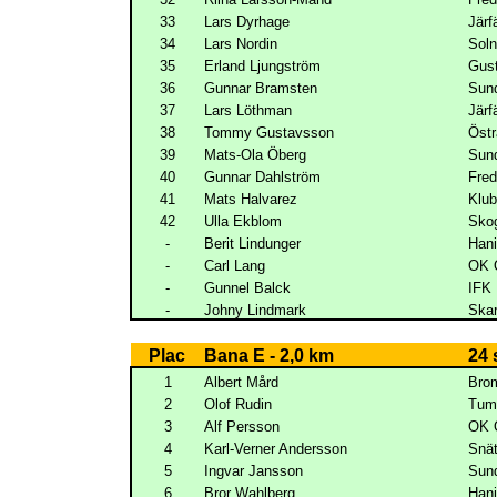
33
Lars Dyrhage
Järf
34
Lars Nordin
Sol
35
Erland Ljungström
Gus
36
Gunnar Bramsten
Sun
37
Lars Löthman
Järf
38
Tommy Gustavsson
Öst
39
Mats-Ola Öberg
Sun
40
Gunnar Dahlström
Fred
41
Mats Halvarez
Klub
42
Ulla Ekblom
Skog
-
Berit Lindunger
Han
-
Carl Lang
OK 
-
Gunnel Balck
IFK
-
Johny Lindmark
Ska
Plac
Bana E - 2,0 km
24 
1
Albert Mård
Bro
2
Olof Rudin
Tum
3
Alf Persson
OK 
4
Karl-Verner Andersson
Snät
5
Ingvar Jansson
Sun
6
Bror Wahlberg
Han