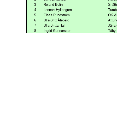
3
Roland Bolin
Snätt
4
Lennart Hyllengren
Tumb
5
Claes Rundström
OK Äl
6
Ulla-Britt Åleberg
Attun
7
Ulla-Britta Hall
Järla 
8
Ingrid Gunnarsson
Täby