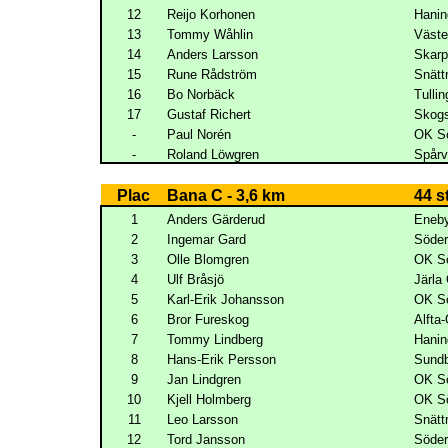
12
Reijo Korhonen
Hani
13
Tommy Wåhlin
Väst
14
Anders Larsson
Skar
15
Rune Rådström
Snätt
16
Bo Norbäck
Tulli
17
Gustaf Richert
Skogs
-
Paul Norén
OK Sö
-
Roland Löwgren
Spår
Plac
Bana C - 3,6 km
44 s
1
Anders Gärderud
Eneby
2
Ingemar Gard
Söder
3
Olle Blomgren
OK Sö
4
Ulf Bråsjö
Järla 
5
Karl-Erik Johansson
OK Sö
6
Bror Fureskog
Alfta
7
Tommy Lindberg
Hani
8
Hans-Erik Persson
Sundb
9
Jan Lindgren
OK Sö
10
Kjell Holmberg
OK Sö
11
Leo Larsson
Snätt
12
Tord Jansson
Söder