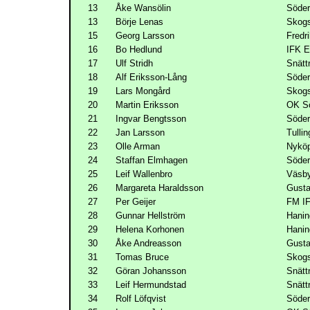
13
Åke Wansölin
Söder
13
Börje Lenas
Skogs
15
Georg Larsson
Fredr
16
Bo Hedlund
IFK 
17
Ulf Stridh
Snätt
18
Alf Eriksson-Lång
Söder
19
Lars Mongård
Skogs
20
Martin Eriksson
OK Sö
21
Ingvar Bengtsson
Söde
22
Jan Larsson
Tulli
23
Olle Arman
Nykö
24
Staffan Elmhagen
Söder
25
Leif Wallenbro
Väsb
26
Margareta Haraldsson
Gust
27
Per Geijer
FM I
28
Gunnar Hellström
Hani
29
Helena Korhonen
Hani
30
Åke Andreasson
Gust
31
Tomas Bruce
Skogs
32
Göran Johansson
Snätt
33
Leif Hermundstad
Snätt
34
Rolf Löfqvist
Söder