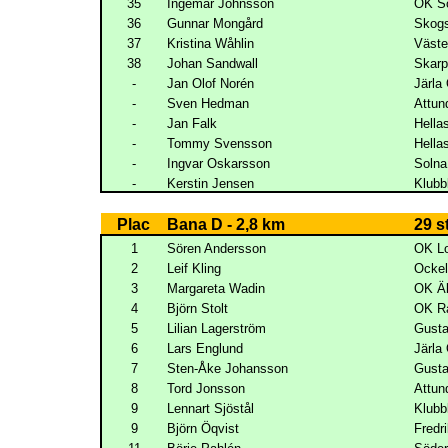
35
Ingemar Johnsson
OK Sö
36
Gunnar Mongård
Skogs
37
Kristina Wåhlin
Väst
38
Johan Sandwall
Skar
-
Jan Olof Norén
Järla 
-
Sven Hedman
Attun
-
Jan Falk
Hella
-
Tommy Svensson
Hella
-
Ingvar Oskarsson
Soln
-
Kerstin Jensen
Klubb
Plac
Bana D - 2,8 km
29 s
1
Sören Andersson
OK L
2
Leif Kling
Ocke
3
Margareta Wadin
OK Äl
4
Björn Stolt
OK R
5
Lilian Lagerström
Gust
6
Lars Englund
Järla 
7
Sten-Åke Johansson
Gust
8
Tord Jonsson
Attun
9
Lennart Sjöstål
Klubb
9
Björn Öqvist
Fredr