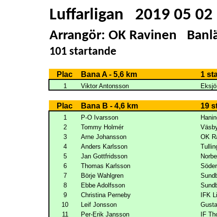
Luffarligan
2019 05 02
Arrangör: OK Ravinen
Banl
101 startande
Plac
Bana A - 5,6 km
1 st
1
Viktor Antonsson
Eksj
Plac
Bana B - 4,6 km
19 s
1
P-O Ivarsson
Hani
2
Tommy Holmér
Väsb
3
Arne Johansson
OK R
4
Anders Karlsson
Tulli
5
Jan Gottfridsson
Norb
6
Thomas Karlsson
Söder
7
Börje Wahlgren
Sundb
8
Ebbe Adolfsson
Sundb
9
Christina Perneby
IFK L
10
Leif Jonsson
Gust
11
Per-Erik Jansson
IF Th