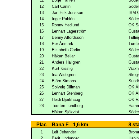
11
Börje Pahlén
Söder
12
Carl Carlin
Söder
13
Jan-Erik Jonsson
IBM-
14
Inger Pahlén
Söder
15
Ronny Hedlund
OK Sö
16
Lennart Lagerström
Gust
17
Benny Alfordsson
Tulli
18
Per Ånmark
Tumb
19
Elisabeth Carlin
Söder
20
Håkan Beijar
Gust
21
Anders Hallgren
Gust
22
Kurt Kisslig
Waxh
23
Ina Widegren
Skogs
24
Björn Simons
Sundb
25
Solveig Dillman
OK Äl
26
Lennart Stenberg
OK Äl
27
Heidi Bjerkhaug
OK R
28
Torsten Lundborg
Hamm
-
Håkan Sjökvist
Söder
Plac
Bana E - 1,6 km
8 st
1
Leif Jehander
Brom
2
Berit Lindunger
Hani