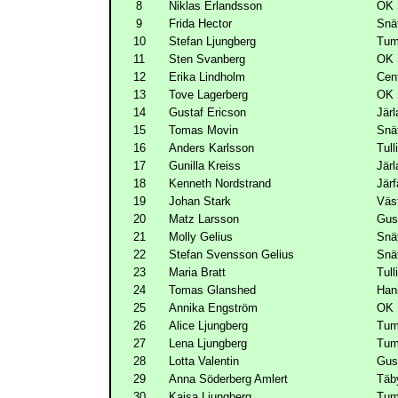
8
Niklas Erlandsson
OK 
9
Frida Hector
Snä
10
Stefan Ljungberg
Tum
11
Sten Svanberg
OK 
12
Erika Lindholm
Cen
13
Tove Lagerberg
OK 
14
Gustaf Ericson
Järl
15
Tomas Movin
Snä
16
Anders Karlsson
Tull
17
Gunilla Kreiss
Järl
18
Kenneth Nordstrand
Järf
19
Johan Stark
Väs
20
Matz Larsson
Gus
21
Molly Gelius
Snä
22
Stefan Svensson Gelius
Snä
23
Maria Bratt
Tull
24
Tomas Glanshed
Han
25
Annika Engström
OK 
26
Alice Ljungberg
Tum
27
Lena Ljungberg
Tum
28
Lotta Valentin
Gus
29
Anna Söderberg Amlert
Täb
30
Kajsa Ljungberg
Tum