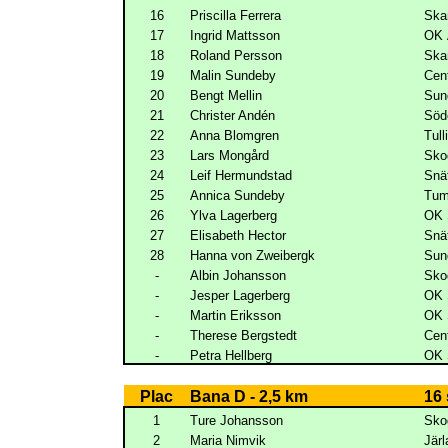
16
Priscilla Ferrera
Ska
17
Ingrid Mattsson
OK 
18
Roland Persson
Ska
19
Malin Sundeby
Cen
20
Bengt Mellin
Sun
21
Christer Andén
Söd
22
Anna Blomgren
Tull
23
Lars Mongård
Sko
24
Leif Hermundstad
Snä
25
Annica Sundeby
Tum
26
Ylva Lagerberg
OK 
27
Elisabeth Hector
Snä
28
Hanna von Zweibergk
Sun
-
Albin Johansson
Sko
-
Jesper Lagerberg
OK 
-
Martin Eriksson
OK 
-
Therese Bergstedt
Cen
-
Petra Hellberg
OK 
Plac
Bana D - 2,5 km
16 
1
Ture Johansson
Sko
2
Maria Nimvik
Järl