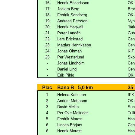
16
Henrik Erlandsson
OK 
17
Joakim Berg
Bro
18
Fredrik Sandberg
OK 
19
Andreas Persson
Nyn
20
Henrik Hagwall
Järl
21
Peter Landén
Gus
22
Lars Brickstad
Cen
23
Mattias Henriksson
Cen
24
Jonas Öhman
KIF
25
Per Westerlund
Sko
-
Jonas Lindholm
Cen
-
Daniel Lind
Cen
-
Erik Pihlo
OK 
Plac
Bana B - 5,0 km
35 
1
Helena Karlsson
IFK
2
Anders Mattsson
OK 
3
David Mellin
Sun
4
Per-Ove Melinder
Tull
5
Fredrik Morast
Han
6
Linnea Börjars
Cen
6
Henrik Morast
Han