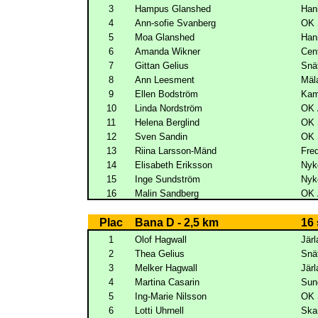
3
Hampus Glanshed
Han
4
Ann-sofie Svanberg
OK 
5
Moa Glanshed
Han
6
Amanda Wikner
Cen
7
Gittan Gelius
Snä
8
Ann Leesment
Mäl
9
Ellen Bodström
Kam
10
Linda Nordström
OK 
11
Helena Berglind
OK 
12
Sven Sandin
OK 
13
Riina Larsson-Mänd
Fre
14
Elisabeth Eriksson
Nyk
15
Inge Sundström
Nyk
16
Malin Sandberg
OK 
Plac
Bana D - 2,5 km
16 
1
Olof Hagwall
Järl
2
Thea Gelius
Snä
3
Melker Hagwall
Järl
4
Martina Casarin
Sun
5
Ing-Marie Nilsson
OK 
6
Lotti Uhrnell
Ska