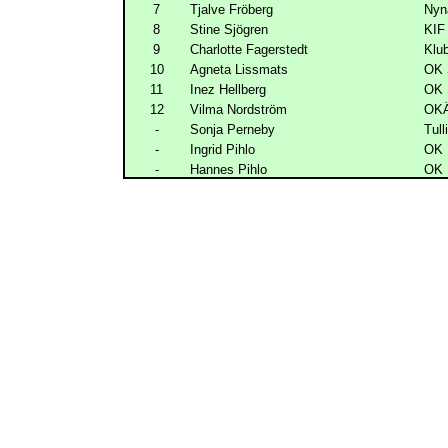
7
Tjalve Fröberg
Nyn
8
Stine Sjögren
KIF
9
Charlotte Fagerstedt
Klu
10
Agneta Lissmats
OK 
11
Inez Hellberg
OK 
12
Vilma Nordström
OK
-
Sonja Perneby
Tull
-
Ingrid Pihlo
OK 
-
Hannes Pihlo
OK 