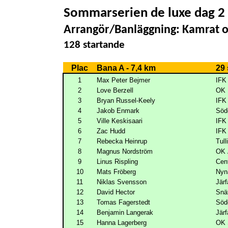
Sommarserien de luxe dag 2
Arrangör/Banläggning: Kamrat o
128 startande
Plac
Bana A - 7,4 km
29 
1
Max Peter Bejmer
IFK 
2
Love Berzell
OK 
3
Bryan Russel-Keely
IFK
4
Jakob Enmark
Söd
5
Ville Keskisaari
IFK 
6
Zac Hudd
IFK 
7
Rebecka Heinrup
Tull
8
Magnus Nordström
OK 
9
Linus Rispling
Cen
10
Mats Fröberg
Nyn
11
Niklas Svensson
Järf
12
David Hector
Snä
13
Tomas Fagerstedt
Söd
14
Benjamin Langerak
Järf
15
Hanna Lagerberg
OK 