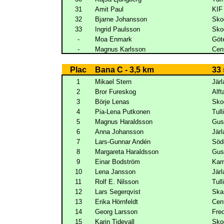
31
Amit Paul
KIF
32
Bjarne Johansson
Sko
33
Ingrid Paulsson
Sko
-
Moa Enmark
Göt
-
Magnus Karlsson
Cen
Plac
Bana C - 3,5 km
33 
1
Mikael Stern
Järl
2
Bror Fureskog
Alf
3
Börje Lenas
Sko
4
Pia-Lena Putkonen
Tull
5
Magnus Haraldsson
Gus
6
Anna Johansson
Järl
7
Lars-Gunnar Andén
Söd
8
Margareta Haraldsson
Gus
9
Einar Bodström
Kam
10
Lena Jansson
Järl
11
Rolf E. Nilsson
Tull
12
Lars Segerqvist
Ska
13
Erika Hörnfeldt
Cen
14
Georg Larsson
Fre
15
Karin Tidevall
Sko