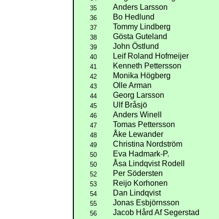
Anders Larsson
35
Bo Hedlund
36
Tommy Lindberg
37
Gösta Guteland
38
John Östlund
39
Leif Roland Hofmeijer
40
Kenneth Pettersson
41
Monika Högberg
42
Olle Arman
43
Georg Larsson
44
Ulf Bråsjö
45
Anders Winell
46
Tomas Pettersson
47
Åke Lewander
48
Christina Nordström
49
Eva Hadmark-P.
50
Åsa Lindqvist Rodell
50
Per Södersten
52
Reijo Korhonen
53
Dan Lindqvist
54
Jonas Esbjörnsson
55
Jacob Hård Af Segerstad
56