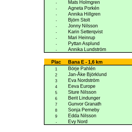
Mats Holmgren
-
Agneta Porkén
-
Annika Hillgren
-
Björn Stolt
-
Jonny Nilsson
-
Karin Setterqvist
-
Mari Heinrup
-
Pyttan Asplund
-
Annika Lundström
-
Plac
Bana E - 1,6 km
Börje Pahlén
1
Jan-Åke Björklund
2
Eva Nordström
3
Eeva Europe
4
Sture Nilsson
5
Berit Lindunger
6
Gunvor Granath
7
Sonja Perneby
8
Edda Nilsson
9
Evy Nord
-