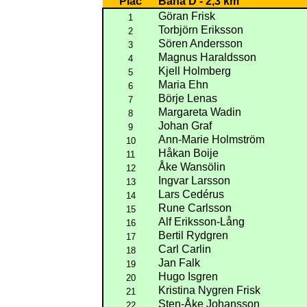
Plac
Bana D - 2,3 km
Göran Frisk
1
Torbjörn Eriksson
2
Sören Andersson
3
Magnus Haraldsson
4
Kjell Holmberg
5
Maria Ehn
6
Börje Lenas
7
Margareta Wadin
8
Johan Graf
9
Ann-Marie Holmström
10
Håkan Boije
11
Åke Wansölin
12
Ingvar Larsson
13
Lars Cedérus
14
Rune Carlsson
15
Alf Eriksson-Lång
16
Bertil Rydgren
17
Carl Carlin
18
Jan Falk
19
Hugo Isgren
20
Kristina Nygren Frisk
21
Sten-Åke Johansson
22