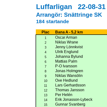
Luffarligan
22-08-31
Arrangör: Snättringe SK
184 startande
Plac
Bana A - 5,2 km
Oscar Arman
1
Niklas Wrane
2
Jenny Lönnkvist
3
Ulrik Englund
4
Johanna Bylund
5
Mattias Palm
6
P-O Ivarsson
7
Jonas Holmgren
8
Niklas Wansölin
9
Ove Hedlund
10
Lars Gerhardsson
11
Thomas Jansson
12
Per Helén
13
Erik Jonasson-Lybeck
14
Gunnar Svanberg
15