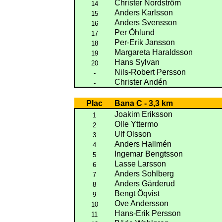
Christer Nordström
14
Anders Karlsson
15
Anders Svensson
16
Per Öhlund
17
Per-Erik Jansson
18
Margareta Haraldsson
19
Hans Sylvan
20
Nils-Robert Persson
-
Christer Andén
-
Plac
Bana C - 3,3 km
Joakim Eriksson
1
Olle Yttermo
2
Ulf Olsson
3
Anders Hallmén
4
Ingemar Bengtsson
5
Lasse Larsson
6
Anders Sohlberg
7
Anders Gärderud
8
Bengt Öqvist
9
Ove Andersson
10
Hans-Erik Persson
11