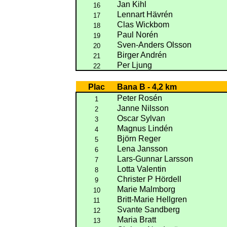
Jan Kihl
16
Lennart Hävrén
17
Clas Wickbom
18
Paul Norén
19
Sven-Anders Olsson
20
Birger Andrén
21
Per Ljung
22
Plac
Bana B - 4,2 km
Peter Rosén
1
Janne Nilsson
2
Oscar Sylvan
3
Magnus Lindén
4
Björn Reger
5
Lena Jansson
6
Lars-Gunnar Larsson
7
Lotta Valentin
8
Christer P Hördell
9
Marie Malmborg
10
Britt-Marie Hellgren
11
Svante Sandberg
12
Maria Bratt
13