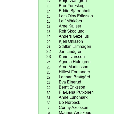
Börje Wahlgren
12
Bror Fureskog
13
Eddie Bjärrenholt
14
Lars Olov Eriksson
15
Leif Mörkfors
16
Arne Kaijser
17
Rolf Skoglund
18
Anders Gezelius
19
Kjell Ohlsson
20
Staffan Elmhagen
21
22
Jan Lindgren
23
Karin Ivarsson
Agneta Holmgren
24
Arne Martinsson
25
Hillevi Fornander
26
Lennart Brattgård
27
Eva Elnerud
28
Bernt Eriksson
29
Pia-Lena Putkonen
30
Anne Lundmark
31
Bo Norbäck
32
Conny Axelsson
33
Magnus Areskoug
34