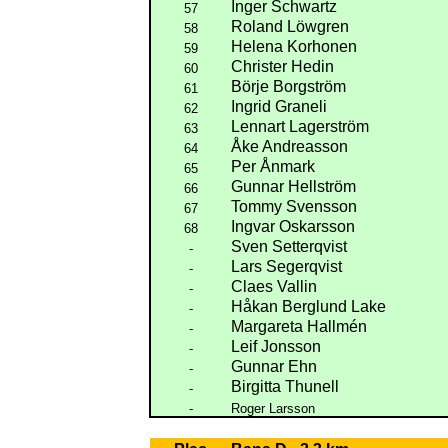
Inger Schwartz
57
Roland Löwgren
58
Helena Korhonen
59
Christer Hedin
60
Börje Borgström
61
Ingrid Graneli
62
Lennart Lagerström
63
Åke Andreasson
64
Per Ånmark
65
Gunnar Hellström
66
Tommy Svensson
67
Ingvar Oskarsson
68
Sven Setterqvist
-
Lars Segerqvist
-
Claes Vallin
-
Håkan Berglund Lake
-
Margareta Hallmén
-
Leif Jonsson
-
Gunnar Ehn
-
Birgitta Thunell
-
-
Roger Larsson