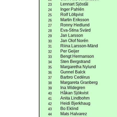
Lennart Sjöstål
23
Inger Pahlén
24
Rolf Löfqvist
25
Martin Eriksson
26
Ronny Hedlund
27
Eva-Stina Svärd
28
Jan Larsson
29
Jan Olof Norén
30
Riina Larsson-Mänd
31
Per Geijer
32
Bengt Hermanson
33
Sten Bergstrand
34
Margaretha Nylund
35
Gunnel Balck
36
Barbro Cedérus
37
Margareta Granberg
38
Ina Widegren
39
Håkan Sjökvist
40
Anita Lindbohm
41
Heidi Bjerkhaug
42
Bo Eklind
43
Mats Halvarez
44