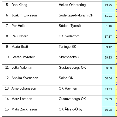
5
Dan Klang
Hellas Orientering
49:25
6
Joakim Eriksson
Södertälje-Nykvarn OF
51:01
7
Per Helén
Söders-Tyresö
51:16
8
Paul Norén
OK Södertörn
57:37
9
Maria Bratt
Tullinge SK
59:12
10
Stefan Myrefelt
Skarpnäcks OL
59:13
11
Lotta Valentin
Gustavsbergs OK
60:09
12
Annika Svensson
Solna OK
60:34
13
Arne Johansson
OK Ravinen
64:54
14
Matz Larsson
Gustavsbergs OK
65:53
15
Mats Zackrisson
OK Älvsjö-Örby
70:28