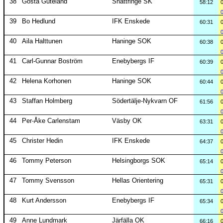
38
Gösta Guteland
Snättringe SK
58:12
39
Bo Hedlund
IFK Enskede
60:31
40
Aila Halttunen
Haninge SOK
60:38
41
Carl-Gunnar Boström
Enebybergs IF
60:39
42
Helena Korhonen
Haninge SOK
60:44
43
Staffan Holmberg
Södertälje-Nykvarn OF
61:56
44
Per-Åke Carlenstam
Väsby OK
63:31
45
Christer Hedin
IFK Enskede
64:37
46
Tommy Peterson
Helsingborgs SOK
65:14
47
Tommy Svensson
Hellas Orientering
65:31
48
Kurt Andersson
Enebybergs IF
65:34
49
Anne Lundmark
Järfälla OK
66:16