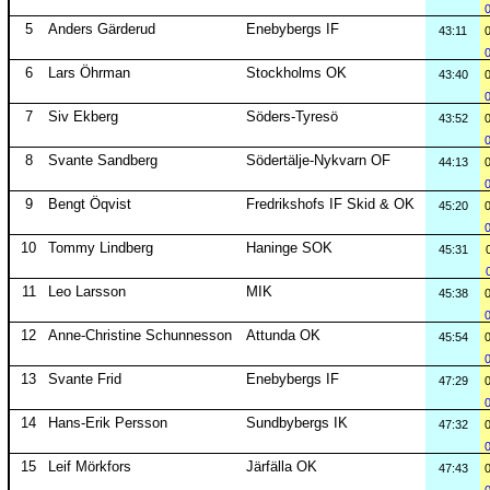
5
Anders Gärderud
Enebybergs IF
43:11
6
Lars Öhrman
Stockholms OK
43:40
7
Siv Ekberg
Söders-Tyresö
43:52
8
Svante Sandberg
Södertälje-Nykvarn OF
44:13
9
Bengt Öqvist
Fredrikshofs IF Skid & OK
45:20
10
Tommy Lindberg
Haninge SOK
45:31
11
Leo Larsson
MIK
45:38
12
Anne-Christine Schunnesson
Attunda OK
45:54
13
Svante Frid
Enebybergs IF
47:29
14
Hans-Erik Persson
Sundbybergs IK
47:32
15
Leif Mörkfors
Järfälla OK
47:43