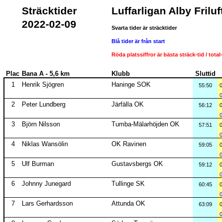
Sträcktider
Luffarligan Alby Frilu
2022-02-09
Svarta tider är sträcktider
Blå tider är från start
Röda platssiffror är bästa sträck-tid / total
Plac
Bana A - 5,6 km
Klubb
Sluttid
1
Henrik Sjögren
Haninge SOK
55:50
2
Peter Lundberg
Järfälla OK
56:12
3
Björn Nilsson
Tumba-Mälarhöjden OK
57:51
4
Niklas Wansölin
OK Ravinen
59:05
5
Ulf Burman
Gustavsbergs OK
59:12
6
Johnny Junegard
Tullinge SK
60:45
7
Lars Gerhardsson
Attunda OK
63:09