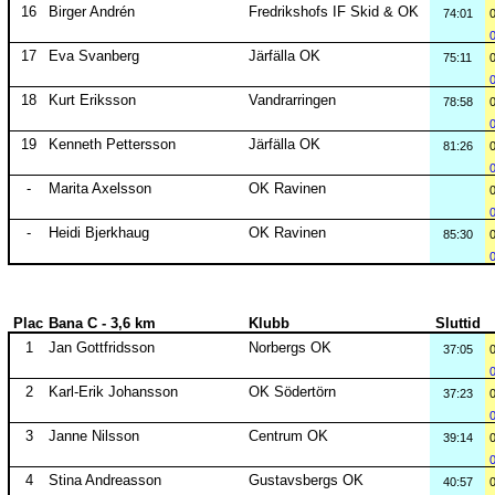
16
Birger Andrén
Fredrikshofs IF Skid & OK
74:01
17
Eva Svanberg
Järfälla OK
75:11
18
Kurt Eriksson
Vandrarringen
78:58
19
Kenneth Pettersson
Järfälla OK
81:26
-
Marita Axelsson
OK Ravinen
-
Heidi Bjerkhaug
OK Ravinen
85:30
Plac
Bana C - 3,6 km
Klubb
Sluttid
1
Jan Gottfridsson
Norbergs OK
37:05
2
Karl-Erik Johansson
OK Södertörn
37:23
3
Janne Nilsson
Centrum OK
39:14
4
Stina Andreasson
Gustavsbergs OK
40:57