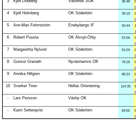
3
Kjell Lindberg
Västerås SOK
36:48
4
Kjell Holmberg
OK Södertörn
39:19
5
Ann-Mari Fehrnström
Enebybergs IF
50:44
6
Robert Puusta
OK Älvsjö-Örby
53:56
7
Margaretha Nylund
OK Södertörn
54:29
8
Gunvor Granath
Nynäshamns OK
78:18
9
Annika Hillgren
OK Södertörn
88:23
10
Sverker Tiren
Hellas Orientering
114:35
-
Lars Persson
Väsby OK
-
Karin Setterqvist
OK Södertörn
69:50