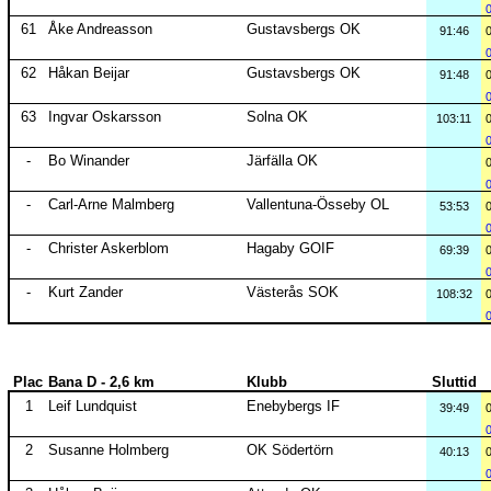
61
Åke Andreasson
Gustavsbergs OK
91:46
62
Håkan Beijar
Gustavsbergs OK
91:48
63
Ingvar Oskarsson
Solna OK
103:11
-
Bo Winander
Järfälla OK
-
Carl-Arne Malmberg
Vallentuna-Össeby OL
53:53
-
Christer Askerblom
Hagaby GOIF
69:39
-
Kurt Zander
Västerås SOK
108:32
Plac
Bana D - 2,6 km
Klubb
Sluttid
1
Leif Lundquist
Enebybergs IF
39:49
2
Susanne Holmberg
OK Södertörn
40:13