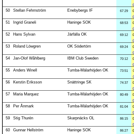
50
Stellan Fehrnström
Enebybergs IF
67:29
51
Ingrid Graneli
Haninge SOK
68:53
52
Hans Sylvan
Järfälla OK
69:12
53
Roland Löwgren
OK Södertörn
69:24
54
Jan-Olof Wåhlberg
IBM Club Sweden
70:12
55
Anders Winell
Tumba-Mälarhöjden OK
73:51
56
Kerstin Eriksson
Snättringe SK
74:37
57
Maria Marquez
Tumba-Mälarhöjden OK
80:49
58
Per Ånmark
Tumba-Mälarhöjden OK
81:04
59
Stig Thurén
Skarpnäcks OL
86:15
60
Gunnar Hellström
Haninge SOK
86:27