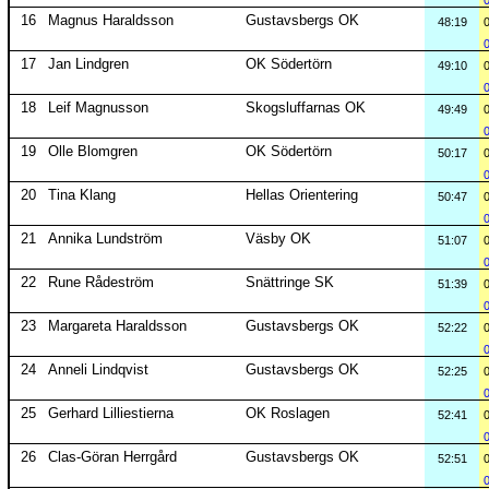
16
Magnus Haraldsson
Gustavsbergs OK
48:19
17
Jan Lindgren
OK Södertörn
49:10
18
Leif Magnusson
Skogsluffarnas OK
49:49
19
Olle Blomgren
OK Södertörn
50:17
20
Tina Klang
Hellas Orientering
50:47
21
Annika Lundström
Väsby OK
51:07
22
Rune Rådeström
Snättringe SK
51:39
23
Margareta Haraldsson
Gustavsbergs OK
52:22
24
Anneli Lindqvist
Gustavsbergs OK
52:25
25
Gerhard Lilliestierna
OK Roslagen
52:41
26
Clas-Göran Herrgård
Gustavsbergs OK
52:51