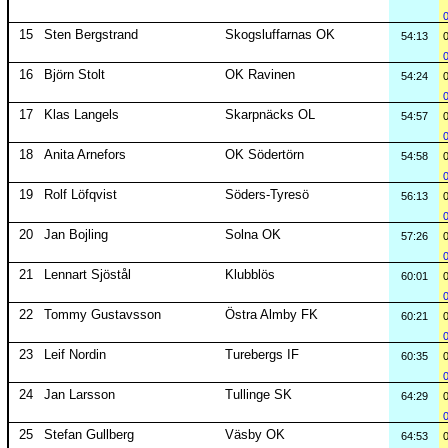
15
Sten Bergstrand
Skogsluffarnas OK
54:13
16
Björn Stolt
OK Ravinen
54:24
17
Klas Langels
Skarpnäcks OL
54:57
18
Anita Arnefors
OK Södertörn
54:58
19
Rolf Löfqvist
Söders-Tyresö
56:13
20
Jan Bojling
Solna OK
57:26
21
Lennart Sjöstål
Klubblös
60:01
22
Tommy Gustavsson
Östra Almby FK
60:21
23
Leif Nordin
Turebergs IF
60:35
24
Jan Larsson
Tullinge SK
64:29
25
Stefan Gullberg
Väsby OK
64:53