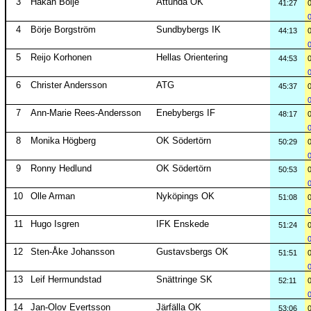
3
Håkan Boije
Attunda OK
41:27
4
Börje Borgström
Sundbybergs IK
44:13
5
Reijo Korhonen
Hellas Orientering
44:53
6
Christer Andersson
ATG
45:37
7
Ann-Marie Rees-Andersson
Enebybergs IF
48:17
8
Monika Högberg
OK Södertörn
50:29
9
Ronny Hedlund
OK Södertörn
50:53
10
Olle Arman
Nyköpings OK
51:08
11
Hugo Isgren
IFK Enskede
51:24
12
Sten-Åke Johansson
Gustavsbergs OK
51:51
13
Leif Hermundstad
Snättringe SK
52:11
14
Jan-Olov Evertsson
Järfälla OK
53:06