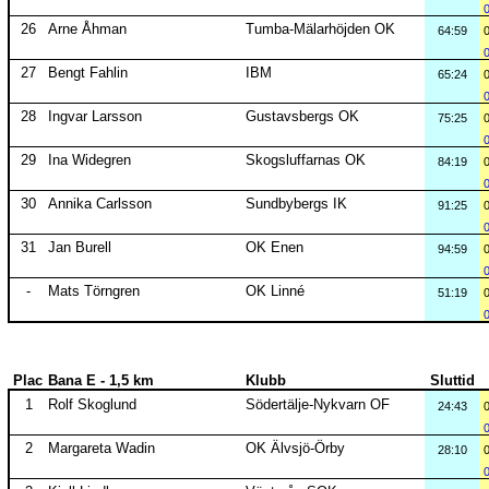
26
Arne Åhman
Tumba-Mälarhöjden OK
64:59
27
Bengt Fahlin
IBM
65:24
28
Ingvar Larsson
Gustavsbergs OK
75:25
29
Ina Widegren
Skogsluffarnas OK
84:19
30
Annika Carlsson
Sundbybergs IK
91:25
31
Jan Burell
OK Enen
94:59
-
Mats Törngren
OK Linné
51:19
Plac
Bana E - 1,5 km
Klubb
Sluttid
1
Rolf Skoglund
Södertälje-Nykvarn OF
24:43
2
Margareta Wadin
OK Älvsjö-Örby
28:10