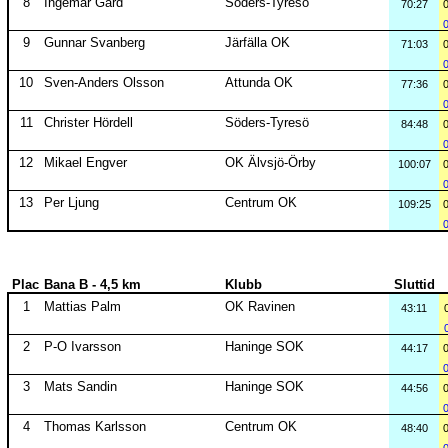
8
Ingemar Gard
Söders-Tyresö
70:27
9
Gunnar Svanberg
Järfälla OK
71:03
10
Sven-Anders Olsson
Attunda OK
77:36
11
Christer Hördell
Söders-Tyresö
84:48
12
Mikael Engver
OK Älvsjö-Örby
100:07
13
Per Ljung
Centrum OK
109:25
Plac
Bana B - 4,5 km
Klubb
Sluttid
1
Mattias Palm
OK Ravinen
43:11
2
P-O Ivarsson
Haninge SOK
44:17
3
Mats Sandin
Haninge SOK
44:56
4
Thomas Karlsson
Centrum OK
48:40