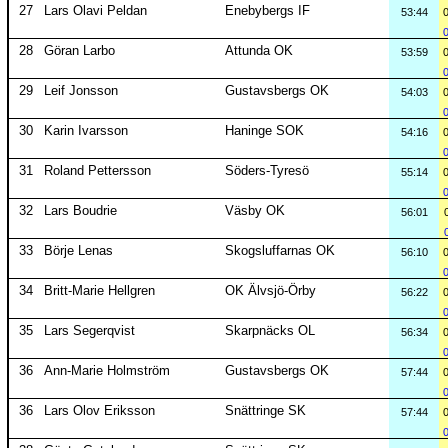
27
Lars Olavi Peldan
Enebybergs IF
53:44
28
Göran Larbo
Attunda OK
53:59
29
Leif Jonsson
Gustavsbergs OK
54:03
30
Karin Ivarsson
Haninge SOK
54:16
31
Roland Pettersson
Söders-Tyresö
55:14
32
Lars Boudrie
Väsby OK
56:01
33
Börje Lenas
Skogsluffarnas OK
56:10
34
Britt-Marie Hellgren
OK Älvsjö-Örby
56:22
35
Lars Segerqvist
Skarpnäcks OL
56:34
36
Ann-Marie Holmström
Gustavsbergs OK
57:44
36
Lars Olov Eriksson
Snättringe SK
57:44