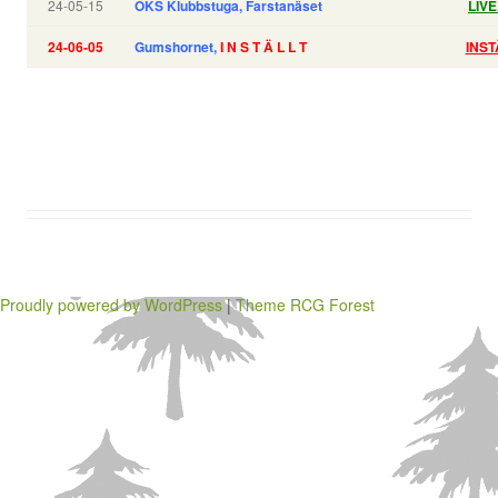
24-05-15
OKS Klubbstuga, Farstanäset
LIV
24-06-05
Gumshornet,
I N S T Ä L L T
INST
Proudly powered by WordPress
|
Theme RCG Forest