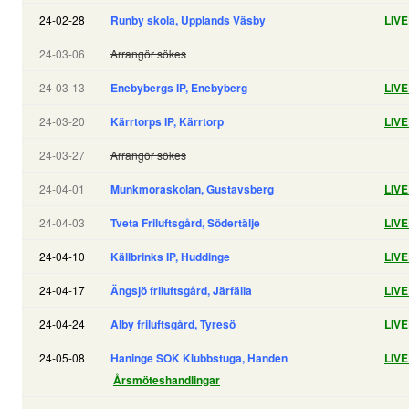
24-02-28
Runby skola, Upplands Väsby
LIV
24-03-06
Arrangör sökes
24-03-13
Enebybergs IP, Enebyberg
LIV
24-03-20
Kärrtorps IP, Kärrtorp
LIV
24-03-27
Arrangör sökes
24-04-01
Munkmoraskolan, Gustavsberg
LIV
24-04-03
Tveta Friluftsgård, Södertälje
LIV
24-04-10
Källbrinks IP, Huddinge
LIV
24-04-17
Ängsjö friluftsgård, Järfälla
LIV
24-04-24
Alby friluftsgård, Tyresö
LIV
24-05-08
Haninge SOK Klubbstuga, Handen
LIV
Årsmöteshandlingar