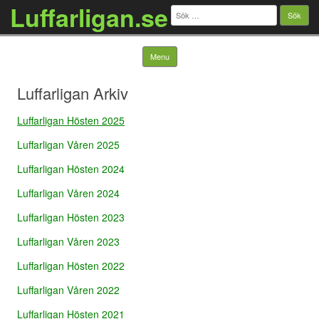
Luffarligan.se
Sök
efter:
Skip to content
Menu
Luffarligan Arkiv
Luffarligan Hösten 2025
Luffarligan Våren 2025
Luffarligan Hösten 2024
Luffarligan Våren 2024
Luffarligan Hösten 2023
Luffarligan Våren 2023
Luffarligan Hösten 2022
Luffarligan Våren 2022
Luffarligan Hösten 2021