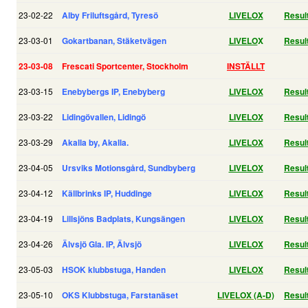
23-02-22
Alby Friluftsgård,
Tyresö
LIVELOX
Resul
23-03-01
Gokartbanan, Stäketvägen
LIVELO
X
Resul
23-03-08
Frescati Sportcenter, Stockholm
INSTÄLLT
23-03-15
Enebybergs IP, Enebyberg
LIVELOX
Resul
23-03-22
Lidingövallen, Lidingö
LIVELOX
Resul
23-03-29
Akalla by, Akalla.
LIVELOX
Resul
23-04-05
Ursviks Motionsgård, Sundbyberg
LIVELOX
Resul
23-04-12
Källbrinks IP, Huddinge
LIVELOX
Resul
23-04-19
Lillsjöns Badplats, Kungsängen
LIVELOX
Resul
23-04-26
Älvsjö Gla. IP, Älvsjö
LIVELOX
Resul
23-05-03
HSOK klubbstuga, Handen
LIVELOX
Resul
23-05-10
OKS Klubbstuga, Farstanäset
LIVELOX (A-D)
Resul